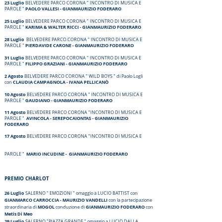
23 Luglio
BELVEDERE PARCO CORONA " INCONTRO DI MUSICA E
PAOLO VALLESI - GIANMAURIZIO FODERARO
PAROLE "
25 Luglio
BELVEDERE PARCO CORONA " INCONTRO DI MUSICA E
KARIMA & WALTER RICCI - GIANMAURIZIO FODERARO
PAROLE "
28 Luglio
BELVEDERE PARCO CORONA " INCONTRO DI MUSICA E
PIERDAVIDE CARONE - GIANMAURIZIO FODERARO
PAROLE "
31
Luglio
BELVEDERE PARCO CORONA " INCONTRO DI MUSICA E
FILIPPO GRAZIANI - GIANMAURIZIO FODERARO
PAROLE "
2 Agosto
BELVEDERE PARCO CORONA " WILD BOYS " di Paolo Logli
CLAUDIA CAMPAGNOLA - IVANA PELLICANÒ
con
10 Agosto
BELVEDERE PARCO CORONA " INCONTRO DI MUSICA E
GAUDIANO - GIANMAURIZIO FODERARO
PAROLE "
11 Agosto
BELVEDERE PARCO CORONA "INCONTRO DI MUSICA E
AVINCOLA - SEREPOCAIONTAS - GIANMAURIZIO
PAROLE "
FODERARO
17 Agosto
B
ELVEDERE PARCO CORONA "INCONTRO DI MUSICA E
MARIO INCUDINE - GIANMAURIZIO FODERARO
PAROLE "
PREMIO CHARLOT
26
Luglio
SALERNO " EMOZIONI " omaggio a LUCIO BATTIST con
GIANMARCO CARROCCIA - MAURIZIO VANDELLI
con la partecipazione
MOGOL
GIANMAURIZIO FODERARO
straordinaria di
conduzione di
con
Metis Di Meo
29 Luglio
SALERNO "PIAZZA GRA
NDE " omaggio a LUCIO DALLA