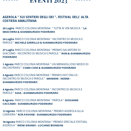
EVENTI 2023
AGEROLA " SUI SENTIERI DEGLI DEI ", FESTIVAL DELL' ALTA
COSTIERA AMALFITANA
20 Luglio
LA
PARCO
COLONIA MONTANA " TUTTA N' ATA MUSICA "
MASCHERA &
GIANMAURIZIO FODERARO
24 Luglio
PARCO COLONIA MONTANA " INCONTRO DI MUSICA E
MICHELE ZARRILLO & GIANMAURIZIO FODERARO
PAROLE "
27 Luglio
PARCO COLONIA MONTANA " PREMIO SALVATORE DI
RON & GIANMAURIZIO
GIACOMO - INCONTRO DI MUSICA E PAROLE "
FODERARO
1 Agosto
PARCO COLONIA MONTANA " UN MERAVIGLIOSO MODO DI
COMA COSE & GIANMAURIZIO FODERARO
INCONTRARSI "
3 Agosto
PARCO COLONIA MONTANA " PREMIO HHT ONLUS -
MANNINI - NOEMI -
INCONTRO DI MUSICA E PAROLE "
GIANMAURIZIO FODERARO
4 Agosto
PA
RCO COLONIA MONTANA " INCONTRO DI MUSICA E
GAIA - GIANMAURIZIO FODERARO
PAROLE "
8 Agosto
GIOVANNI
PA
RCO COLONIA MONTANA " PAROLA "
CACCAMO - GIANMAURIZIO FODERARO
12 Agosto
PARCO COLONIA MONTANA " PREMIO AGEROLA ALLA
RITA PAVONE - GIANMAURIZIO FODERARO
CARRIERA "
18 Agosto
PARCO COLONIA MONTANA " PREMIO SPECIALE FESTIVAL
IRENE GRANDI - LUCIANO BIONDINI
AGEROLA "